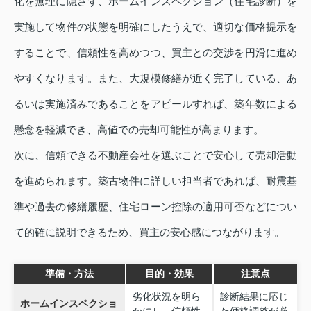
化を無理に隠さず、ホームインスペクション（住宅診断）を
実施して物件の状態を明確にしたうえで、適切な価格提示を
することで、信頼性を高めつつ、買主との交渉を円滑に進め
やすくなります。また、大規模修繕が近く完了している、あ
るいは実施済みであることをアピールすれば、築年数による
懸念を軽減でき、高値での売却可能性が高まります。
次に、信頼できる不動産会社を選ぶことで安心して売却活動
を進められます。築古物件に詳しい担当者であれば、耐震基
準や過去の修繕履歴、住宅ローン控除の適用可否などについ
て的確に説明できるため、買主の安心感につながります。
準備・方法
目的・効果
注意点
劣化状況を明ら
診断結果に応じ
ホームインスペクショ
かにし、信頼性
た価格調整が必