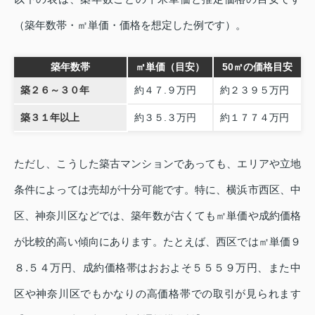
（築年数帯・㎡単価・価格を想定した例です）。
築年数帯
㎡単価（目安）
50㎡の価格目安
築２６～３０年
約４７.９万円
約２３９５万円
築３１年以上
約３５.３万円
約１７７４万円
ただし、こうした築古マンションであっても、エリアや立地
条件によっては売却が十分可能です。特に、横浜市西区、中
区、神奈川区などでは、築年数が古くても㎡単価や成約価格
が比較的高い傾向にあります。たとえば、西区では㎡単価９
８.５４万円、成約価格帯はおおよそ５５５９万円、また中
区や神奈川区でもかなりの高価格帯での取引が見られます