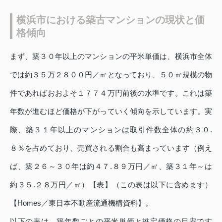
横浜市における築古マンションの現状と価
格傾向
まず、築３０年以上のマンションの平米単価は、横浜市全体
では約３５万２８００円／㎡となっており、５０㎡規模の物
件であればおおよそ１７７４万円前後の水準です。これは築
年数が進むほど価格が下がっていく傾向を示しています。実
際、築３１年以上のマンションは取引件数全体の約３０.
８％を占めており、売買される割合も高まっています（例え
ば、築２６～３０年は約４７.８９万円／㎡、築３１年～は
約３５.２８万円／㎡）【表】（この表は以下に含めます）
【Homes／東日本不動産流通機構資料】。
以下の表は、築年数ごとの平米単価と推定価格の目安です