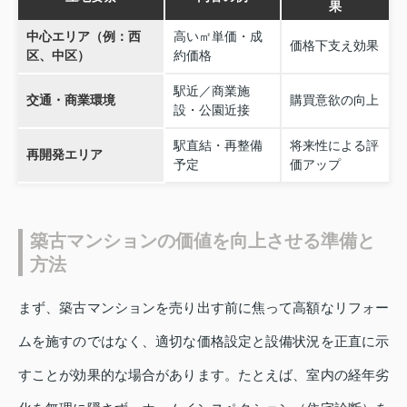
果
中心エリア（例：西
高い㎡単価・成
価格下支え効果
区、中区）
約価格
駅近／商業施
交通・商業環境
購買意欲の向上
設・公園近接
駅直結・再整備
将来性による評
再開発エリア
予定
価アップ
築古マンションの価値を向上させる準備と
方法
まず、築古マンションを売り出す前に焦って高額なリフォー
ムを施すのではなく、適切な価格設定と設備状況を正直に示
すことが効果的な場合があります。たとえば、室内の経年劣