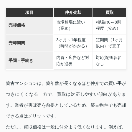
項目
仲介売却
買取
市場相場に近い
相場の6～8割
売却価格
（高め）
程度（安め）
3ヶ月～1年程度
短期間（1ヶ月
売却期間
（時間がかかる）
以内）で完了
内覧・広告など対
対応負担ほぼ
手間・手続き
応が必要
なし
築古マンションは、築年数が長くなるほど仲介での買い手が
つきにくくなる一方で、買取は対応しやすい傾向がありま
す。業者が再販売を前提としているため、築古物件でも売却
できる点はメリットです。
ただし、買取価格は一般に仲介より低くなります。例えば、