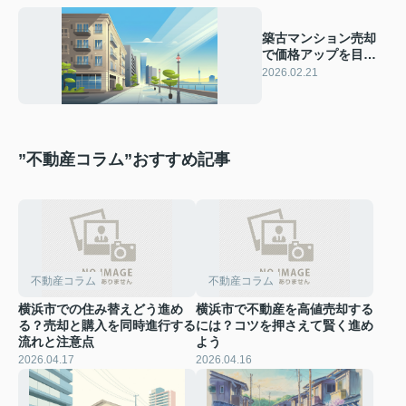
築古マンション売却
で価格アップを目指
す方法は？横浜で高
2026.02.21
く売るポイントも紹
介
”不動産コラム”おすすめ記事
不動産コラム
不動産コラム
横浜市での住み替えどう進め
横浜市で不動産を高値売却する
る？売却と購入を同時進行する
には？コツを押さえて賢く進め
流れと注意点
よう
2026.04.17
2026.04.16