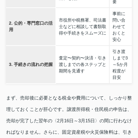
要
事前に
市役所や税務署、司法書
問い合
2. 公的・専門窓口の活
士などに相談して書類取
わせて
用
得や手続きをスムーズに
おくと
安心
引き渡
査定〜契約〜決済・引き
しまで3
3. 手続きの流れの把握
渡しまでの各ステップと
～5か月
期間を見通す
程度が
目安
まず、売却後に必要となる税金や費用について、しっかり整
理しておくことが肝心です。譲渡所得税・住民税の申告は、
売却が完了した翌年の〈2月16日～3月15日〉の間に行わなけ
ればなりません。さらに、固定資産税や火災保険料は、引き