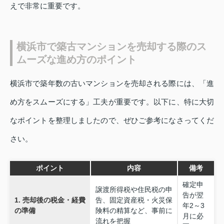
えで非常に重要です。
横浜市で築古マンションを売却する際のス
ムーズな進め方のポイント
横浜市で築年数の古いマンションを売却される際には、「進
め方をスムーズにする」工夫が重要です。以下に、特に大切
なポイントを整理しましたので、ぜひご参考になさってくだ
さい。
ポイント
内容
備考
確定申
譲渡所得税や住民税の申
告が翌
1. 売却後の税金・経費
告、固定資産税・火災保
年2～3
の準備
険料の精算など、事前に
月に必
流れを把握