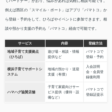
てパートナー」がおり、悩みがあれば気軽に相談可能です。
例えば西区の「スマイル・ポート」はアプリ「パマトコ」か
ら登録・予約をして、ひろばやイベントに参加できます。相
談や預かり支援の予約も「パマトコ」経由で可能です。
サービス
内容
登録方法
地域子育て支援拠点
遊び場・相談・情報
パマトコで
（ひろば）
提供など
登録・予約
入会説明
横浜子育てサポートシ
地域の預かり・送迎
会・会員登
ステム
支援（有償）
録後利用
子育て家庭向けサー
パマトコで
ハマハグ協賛店舗
ビス提供（優待・設
登録証提示
備など）