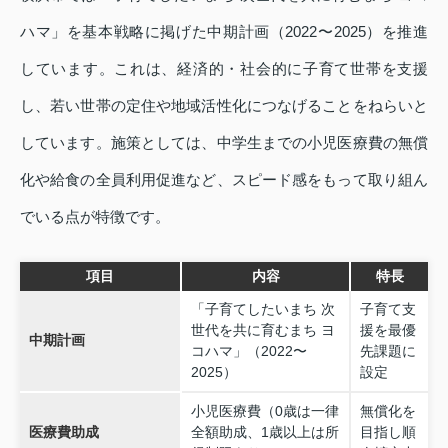
ハマ」を基本戦略に掲げた中期計画（2022〜2025）を推進
しています。これは、経済的・社会的に子育て世帯を支援
し、若い世帯の定住や地域活性化につなげることをねらいと
しています。施策としては、中学生までの小児医療費の無償
化や給食の全員利用促進など、スピード感をもって取り組ん
でいる点が特徴です。
項目
内容
特長
「子育てしたいまち 次
子育て支
世代を共に育むまち ヨ
援を最優
中期計画
コハマ」（2022〜
先課題に
2025）
設定
小児医療費（0歳は一律
無償化を
医療費助成
全額助成、1歳以上は所
目指し順