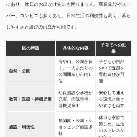
にあり、休日のお出かけ先にも困りません。商業施設やスー
パー、コンビニも多くあり、日常生活の利便性も高く、暮ら
しやすさと遊びの両立が可能です。
子育てへの効
区の特徴
具体的な内容
果
海や山、公園が多
子どもが自然
く、一人あたりの
の中で五感を
自然・公園
公園面積が市内1
育む遊びが可
位
能
幼保施設や学校が
安心して通え
教育・医療・待機児童
充実、病院整備、
る環境と働き
待機児童0
やすさを両立
休日も家族で
動物園・公園・シ
楽しめ、生活
施設・利便性
ョッピング施設多
のストレスが
数
少ない