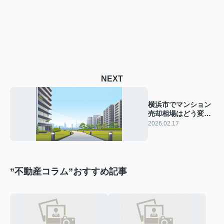
NEXT
横浜市でマンション
売却相場はどう変化
する？相場の目安と
2026.02.17
価格動向を紹介
”不動産コラム”おすすめ記事