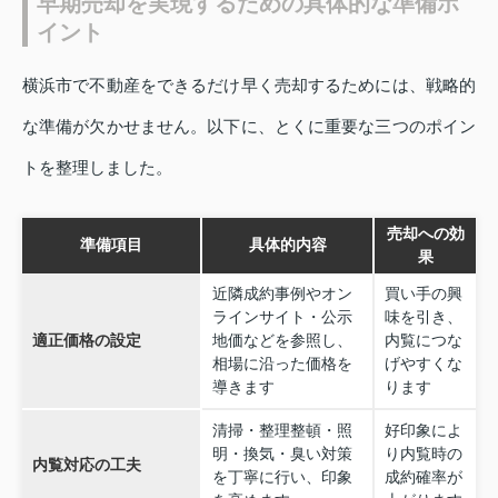
早期売却を実現するための具体的な準備ポ
イント
横浜市で不動産をできるだけ早く売却するためには、戦略的
な準備が欠かせません。以下に、とくに重要な三つのポイン
トを整理しました。
売却への効
準備項目
具体的内容
果
近隣成約事例やオン
買い手の興
ラインサイト・公示
味を引き、
適正価格の設定
地価などを参照し、
内覧につな
相場に沿った価格を
げやすくな
導きます
ります
清掃・整理整頓・照
好印象によ
明・換気・臭い対策
り内覧時の
内覧対応の工夫
を丁寧に行い、印象
成約確率が