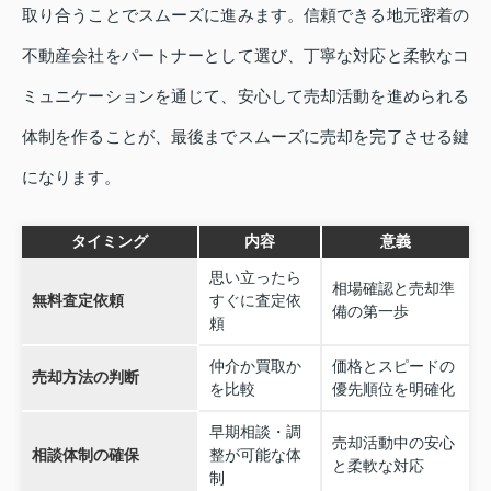
取り合うことでスムーズに進みます。信頼できる地元密着の
不動産会社をパートナーとして選び、丁寧な対応と柔軟なコ
ミュニケーションを通じて、安心して売却活動を進められる
体制を作ることが、最後までスムーズに売却を完了させる鍵
になります。
タイミング
内容
意義
思い立ったら
相場確認と売却準
無料査定依頼
すぐに査定依
備の第一歩
頼
仲介か買取か
価格とスピードの
売却方法の判断
を比較
優先順位を明確化
早期相談・調
売却活動中の安心
相談体制の確保
整が可能な体
と柔軟な対応
制