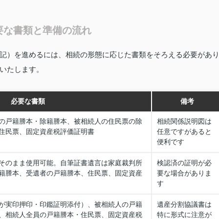
要な書類と準備の流れ
記）を進めるには、相続の形態に応じた書類をそろえる必要があ
いたします。
必要な書類
備考
の戸籍謄本・除籍謄本、被相続人の住民票の除
相続関係説明図は
住民票、固定資産税評価証明書
任意ですがあると
便利です
そのまま使用可能。自筆証書遺言は家庭裁判所
検認済の証明が必
籍謄本、受遺者の戸籍謄本、住民票、固定資産
要な場合がありま
す
が実印押印・印鑑証明添付）、被相続人の戸籍
遺産分割協議書は
、相続人全員の戸籍謄本・住民票、固定資産税
特に形式に注意が