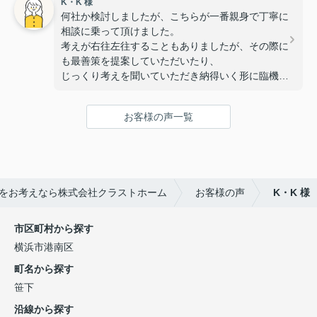
K・K 様
次ももし機会あれば是非お願いしたいと思える所で
何社か検討しましたが、こちらが一番親身で丁寧に
す。
相談に乗って頂けました。
この度はありがとうございました。
考えが右往左往することもありましたが、その際に
も最善策を提案していただいたり、
じっくり考えを聞いていただき納得いく形に臨機応
変に対応してもらえました。
次も機会があればまたお願いしたいと思います。
お客様の声一覧
をお考えなら株式会社クラストホーム
お客様の声
K・K 様
市区町村から探す
横浜市港南区
町名から探す
笹下
沿線から探す