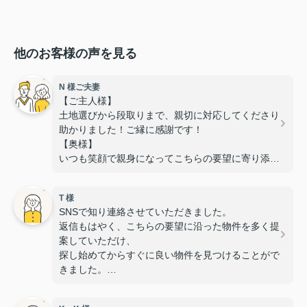
他のお客様の声を見る
N 様ご夫妻
【ご主人様】
土地選びから段取りまで、親切に対応してくださり
助かりました！ご縁に感謝です！
【奥様】
いつも笑顔で親身になってこちらの要望に寄り添っ
ていただき、
安心して相談することができました。
T 様
また、いつも対応が迅速で丁寧なのでスムーズに手
SNSで知り連絡させていただきました。
続きを進めることができました。
返信もはやく、こちらの要望に沿った物件を多く提
無事に素敵な物件に出会うことが出来て感謝してい
案していただけ、
ます！
探し始めてからすぐに良い物件を見つけることがで
きました。
また子供と行っても笑顔で迎えていただき、子供も
すぐに懐き内覧や手続きも安心して行えました。