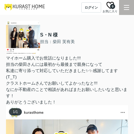
0
ログイン
お気に入り
S・N 様
担当：柴田 芙有美
マイホーム購入でお世話になりました!!!
担当の柴田さんには最初から最後まで親身になって
私達に寄り添って対応していただきました✨✨感謝してます
(T_T)
クラストホームさんでお願いしてよかったなと!!!
なにか不動産のことで相談があればまたお願いしたいなと思いま
す！
ありがとうございました！
1
/
1