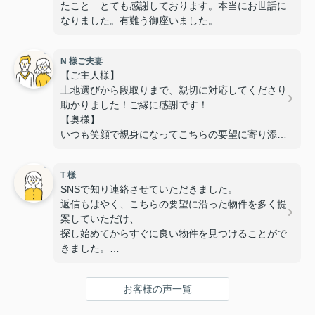
たこと とても感謝しております。本当にお世話に
なりました。有難う御座いました。
N 様ご夫妻
【ご主人様】
土地選びから段取りまで、親切に対応してくださり
助かりました！ご縁に感謝です！
【奥様】
いつも笑顔で親身になってこちらの要望に寄り添っ
ていただき、
安心して相談することができました。
T 様
また、いつも対応が迅速で丁寧なのでスムーズに手
SNSで知り連絡させていただきました。
続きを進めることができました。
返信もはやく、こちらの要望に沿った物件を多く提
無事に素敵な物件に出会うことが出来て感謝してい
案していただけ、
ます！
探し始めてからすぐに良い物件を見つけることがで
きました。
また子供と行っても笑顔で迎えていただき、子供も
すぐに懐き内覧や手続きも安心して行えました。
お客様の声一覧
次ももし機会あれば是非お願いしたいと思える所で
す。