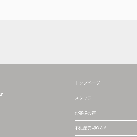
また、いつも対応が迅速で丁寧なのでスムーズ
に手続きを進めることができました。
無事に素敵な物件に出会うことが出来て感謝し
ています！
トップページ
F
スタッフ
お客様の声
不動産売却Q＆A