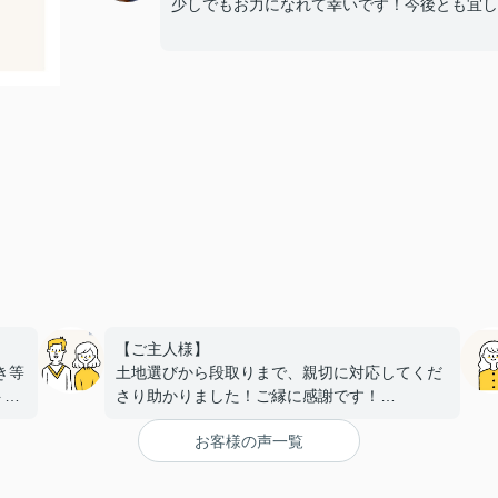
少しでもお力になれて幸いです！今後とも宜し
、
【ご主人様】
き等
土地選びから段取りまで、親切に対応してくだ
トし
さり助かりました！ご縁に感謝です！
本当
【奥様】
お客様の声一覧
た。
いつも笑顔で親身になってこちらの要望に寄り
添っていただき、
安心して相談することができました。