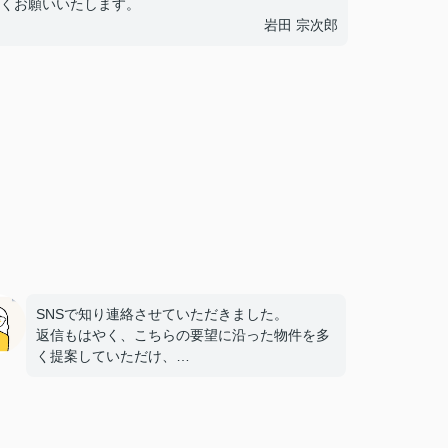
くお願いいたします。
岩田 宗次郎
SNSで知り連絡させていただきました。
返信もはやく、こちらの要望に沿った物件を多
く提案していただけ、
探し始めてからすぐに良い物件を見つけること
ができました。
また子供と行っても笑顔で迎えていただき、子
供もすぐに懐き内覧や手続きも安心して行えま