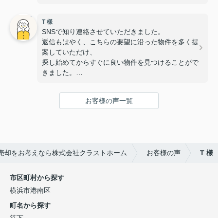
ていただき、
安心して相談することができました。
T 様
また、いつも対応が迅速で丁寧なのでスムーズに手
SNSで知り連絡させていただきました。
続きを進めることができました。
返信もはやく、こちらの要望に沿った物件を多く提
無事に素敵な物件に出会うことが出来て感謝してい
案していただけ、
ます！
探し始めてからすぐに良い物件を見つけることがで
きました。
また子供と行っても笑顔で迎えていただき、子供も
すぐに懐き内覧や手続きも安心して行えました。
お客様の声一覧
次ももし機会あれば是非お願いしたいと思える所で
す。
この度はありがとうございました。
売却をお考えなら株式会社クラストホーム
お客様の声
T 様
市区町村から探す
横浜市港南区
町名から探す