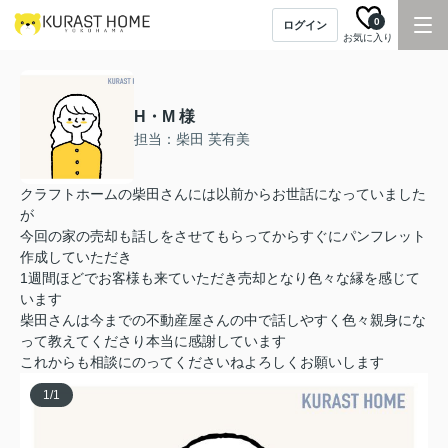
0
ログイン
お気に入り
H・M 様
担当：柴田 芙有美
クラフトホームの柴田さんには以前からお世話になっていました
が
今回の家の売却も話しをさせてもらってからすぐにパンフレット
作成していただき
1週間ほどでお客様も来ていただき売却となり色々な縁を感じて
います
柴田さんは今までの不動産屋さんの中で話しやすく色々親身にな
って教えてくださり本当に感謝しています
これからも相談にのってくださいねよろしくお願いします
1
/
1