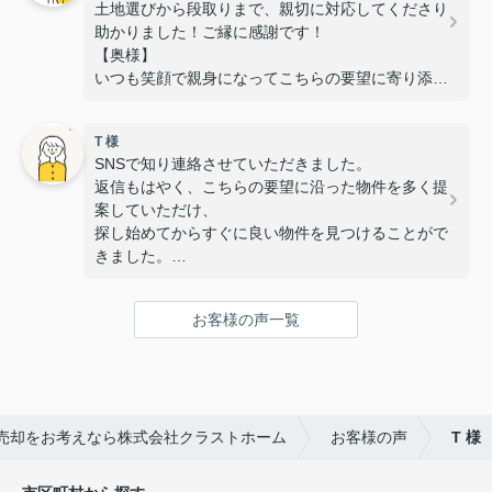
土地選びから段取りまで、親切に対応してくださり
助かりました！ご縁に感謝です！
【奥様】
いつも笑顔で親身になってこちらの要望に寄り添っ
ていただき、
安心して相談することができました。
T 様
また、いつも対応が迅速で丁寧なのでスムーズに手
SNSで知り連絡させていただきました。
続きを進めることができました。
返信もはやく、こちらの要望に沿った物件を多く提
無事に素敵な物件に出会うことが出来て感謝してい
案していただけ、
ます！
探し始めてからすぐに良い物件を見つけることがで
きました。
また子供と行っても笑顔で迎えていただき、子供も
すぐに懐き内覧や手続きも安心して行えました。
お客様の声一覧
次ももし機会あれば是非お願いしたいと思える所で
す。
この度はありがとうございました。
売却をお考えなら株式会社クラストホーム
お客様の声
T 様