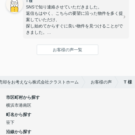
T 様
また、いつも対応が迅速で丁寧なのでスムーズに手
SNSで知り連絡させていただきました。
続きを進めることができました。
返信もはやく、こちらの要望に沿った物件を多く提
無事に素敵な物件に出会うことが出来て感謝してい
案していただけ、
ます！
探し始めてからすぐに良い物件を見つけることがで
きました。
また子供と行っても笑顔で迎えていただき、子供も
すぐに懐き内覧や手続きも安心して行えました。
お客様の声一覧
次ももし機会あれば是非お願いしたいと思える所で
す。
この度はありがとうございました。
売却をお考えなら株式会社クラストホーム
お客様の声
T 様
市区町村から探す
横浜市港南区
町名から探す
笹下
沿線から探す