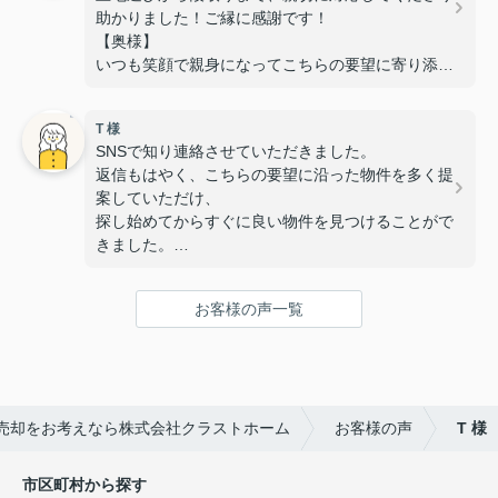
助かりました！ご縁に感謝です！
【奥様】
いつも笑顔で親身になってこちらの要望に寄り添っ
ていただき、
安心して相談することができました。
T 様
また、いつも対応が迅速で丁寧なのでスムーズに手
SNSで知り連絡させていただきました。
続きを進めることができました。
返信もはやく、こちらの要望に沿った物件を多く提
無事に素敵な物件に出会うことが出来て感謝してい
案していただけ、
ます！
探し始めてからすぐに良い物件を見つけることがで
きました。
また子供と行っても笑顔で迎えていただき、子供も
すぐに懐き内覧や手続きも安心して行えました。
お客様の声一覧
次ももし機会あれば是非お願いしたいと思える所で
す。
この度はありがとうございました。
売却をお考えなら株式会社クラストホーム
お客様の声
T 様
市区町村から探す