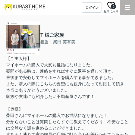
0
ログイン
お気に入り
T 様ご家族
担当：柴田 芙有美
【ご主人様】
マイホームの購入で大変お世話になりました。
疑問がある時は、連絡をすればすぐに返事を返して頂き、
最後まで安心してマイホームを購入する事ができました。
また、購入の際にこちらの要望にも親身になって対応して頂き、
本当にありがとうございました。
家族や友達にも紹介したい不動産屋さんです！
【奥様】
柴田さんにマイホームの購入でお世話になりました！
分からないことは質問したらすぐに教えてくださり、不安なこと
は全然なく話を進めることができました。
赤ちゃん連れで家の内見や店舗に打ち合わせ等行かせてもらった