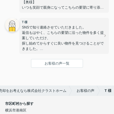
【奥様】
いつも笑顔で親身になってこちらの要望に寄り添っ
ていただき、
安心して相談することができました。
T 様
また、いつも対応が迅速で丁寧なのでスムーズに手
SNSで知り連絡させていただきました。
続きを進めることができました。
返信もはやく、こちらの要望に沿った物件を多く提
無事に素敵な物件に出会うことが出来て感謝してい
案していただけ、
ます！
探し始めてからすぐに良い物件を見つけることがで
きました。
また子供と行っても笑顔で迎えていただき、子供も
すぐに懐き内覧や手続きも安心して行えました。
お客様の声一覧
次ももし機会あれば是非お願いしたいと思える所で
す。
この度はありがとうございました。
売却をお考えなら株式会社クラストホーム
お客様の声
T 様
市区町村から探す
横浜市港南区