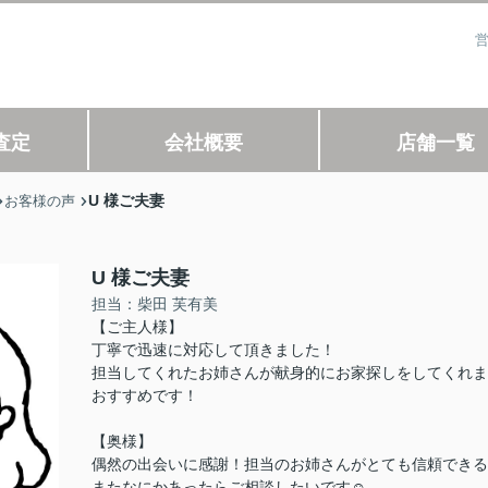
営
査定
会社概要
店舗一覧
U 様ご夫妻
お客様の声
U 様ご夫妻
担当：柴田 芙有美
【ご主人様】
丁寧で迅速に対応して頂きました！
担当してくれたお姉さんが献身的にお家探しをしてくれま
おすすめです！
【奥様】
偶然の出会いに感謝！担当のお姉さんがとても信頼できる
またなにかあったらご相談したいです☺