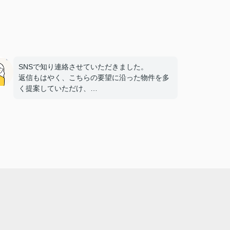
SNSで知り連絡させていただきました。
返信もはやく、こちらの要望に沿った物件を多
く提案していただけ、
探し始めてからすぐに良い物件を見つけること
ができました。
また子供と行っても笑顔で迎えていただき、子
供もすぐに懐き内覧や手続きも安心して行えま
した。
次ももし機会あれば是非お願いしたいと思える
所です。
この度はありがとうございました。