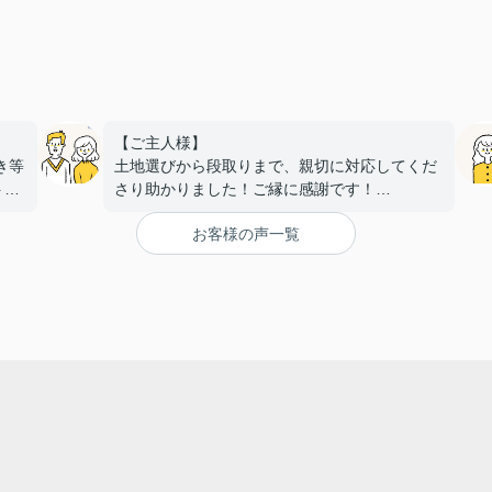
、
【ご主人様】
き等
土地選びから段取りまで、親切に対応してくだ
トし
さり助かりました！ご縁に感謝です！
本当
【奥様】
お客様の声一覧
た。
いつも笑顔で親身になってこちらの要望に寄り
添っていただき、
安心して相談することができました。
また、いつも対応が迅速で丁寧なのでスムーズ
に手続きを進めることができました。
無事に素敵な物件に出会うことが出来て感謝し
ています！