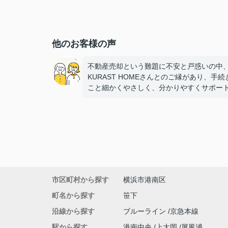
他のお客様の声
不動産売却という難題に不安と戸惑いの中
KURAST HOMEさんとのご縁があり、手続
こと細かくやさしく、分かりやすくサポー
て頂けたこと とても感謝しております。
にお世話になりました。有難う御座いまし
市区町村から探す
横浜市港南区
町名から探す
笹下
沿線から探す
ブルーライン
京急本線
駅から探す
港南中央
上大岡
屏風浦