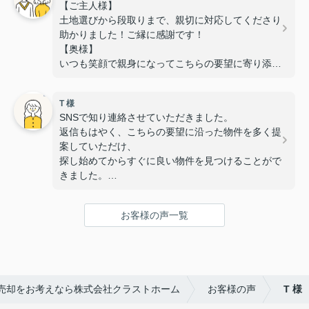
【ご主人様】
土地選びから段取りまで、親切に対応してくださり
助かりました！ご縁に感謝です！
【奥様】
いつも笑顔で親身になってこちらの要望に寄り添っ
ていただき、
安心して相談することができました。
T 様
また、いつも対応が迅速で丁寧なのでスムーズに手
SNSで知り連絡させていただきました。
続きを進めることができました。
返信もはやく、こちらの要望に沿った物件を多く提
無事に素敵な物件に出会うことが出来て感謝してい
案していただけ、
ます！
探し始めてからすぐに良い物件を見つけることがで
きました。
また子供と行っても笑顔で迎えていただき、子供も
すぐに懐き内覧や手続きも安心して行えました。
お客様の声一覧
次ももし機会あれば是非お願いしたいと思える所で
す。
この度はありがとうございました。
売却をお考えなら株式会社クラストホーム
お客様の声
T 様