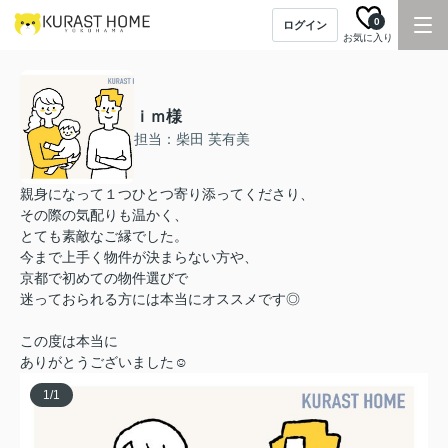
0
ログイン
お気に入り
ｉｍ様
担当：柴田 芙有美
親身になって１つひとつ寄り添ってくださり、
その際の気配りも温かく、
とても素敵なご縁でした。
今まで上手く物件が決まらない方や、
京都で初めての物件選びで
迷っておられる方には本当にオススメです◎
この度は本当に
ありがとうございました☺︎
1
/
1