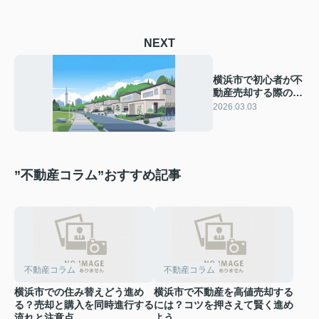
NEXT
横浜市で初心者が不
動産売却する際の流
れは？注意点や成功
2026.03.03
のコツも紹介
”不動産コラム”おすすめ記事
不動産コラム
不動産コラム
横浜市での住み替えどう進め
横浜市で不動産を高値売却する
る？売却と購入を同時進行する
には？コツを押さえて賢く進め
流れと注意点
よう