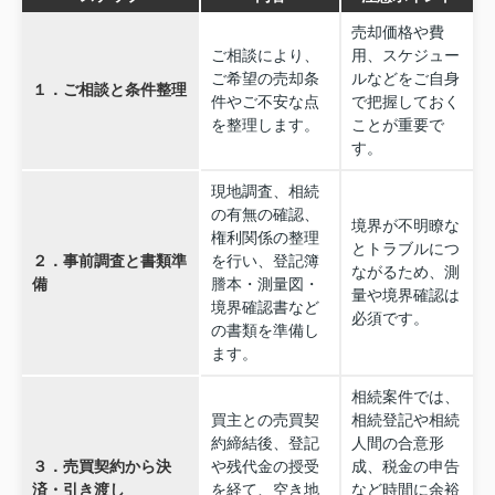
売却価格や費
ご相談により、
用、スケジュー
ご希望の売却条
ルなどをご自身
１．ご相談と条件整理
件やご不安な点
で把握しておく
を整理します。
ことが重要で
す。
現地調査、相続
の有無の確認、
境界が不明瞭な
権利関係の整理
とトラブルにつ
２．事前調査と書類準
を行い、登記簿
ながるため、測
備
謄本・測量図・
量や境界確認は
境界確認書など
必須です。
の書類を準備し
ます。
相続案件では、
買主との売買契
相続登記や相続
約締結後、登記
人間の合意形
３．売買契約から決
や残代金の授受
成、税金の申告
済・引き渡し
を経て、空き地
など時間に余裕