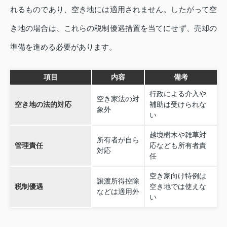
れるものであり、空き地には適用されません。したがって空
き地の場合は、これらの税制優遇措置を当てにせず、売却の
準備を進める必要があります。
項目
内容
備考
行政による介入や
空き家法の対
空き地の法的対応
補助は受けられな
象外
い
越境樹木や雑草対
所有者が自ら
管理責任
応なども所有者責
対応
任
空き家向け特例は
譲渡所得控除
税制優遇
空き地では使えな
などは適用外
い