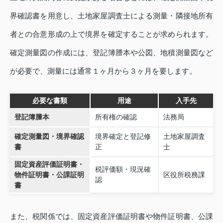
界確認書を用意し、土地家屋調査士による測量・隣接地所有
者との合意形成の上で境界を確定することが求められます。
確定測量図の作成には、登記簿謄本や公図、地積測量図など
が必要で、測量には通常１ヶ月から３ヶ月を要します。
必要な書類
用途
入手先
登記簿謄本
所有権の確認
法務局
確定測量図・境界確認
境界確定と登記修
土地家屋調査
書
正
士
固定資産評価証明書・
税評価額・現況確
物件証明書・公課証明
区役所税務課
認
書
また、税関係では、固定資産評価証明書や物件証明書、公課