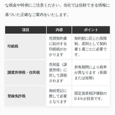
な税金や特例にご注意ください。当社では信頼できる情報に
基づいた正確なご案内をいたします。
項目
内容
ポイント
売買契約書
契約額に応じた段階
に貼付する
制。原則として契約
印紙税
印紙税がか
書１通ごとに必要で
かります
す。
売却益（譲
所有期間により税率
渡所得）に
譲渡所得税・住民税
が異なります（長期
対して課税
または短期）
されます
相続登記に
固定資産税評価額の
登録免許税
際して必要
0.4％が目安です。
となります