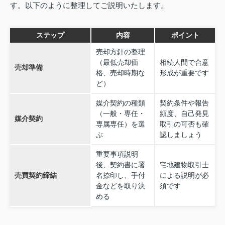
す。以下のように整理してご説明いたします。
ステップ
内容
ポイント
売却方針の整理
（最低売却価
相続人間で合意
売却準備
格、売却時期な
形成が重要です
ど）
媒介契約の種類
契約条件や報告
（一般・専任・
頻度、自己発見
媒介契約
専属専任）を選
取引の可否も確
ぶ
認しましょう
重要事項説明
後、契約書に署
宅地建物取引士
売買契約締結
名捺印し、手付
による説明が必
金などを取り決
須です
める