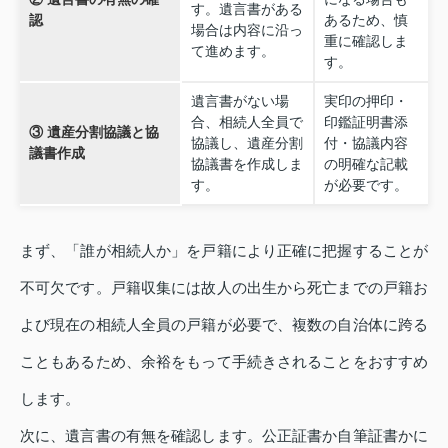
す。遺言書がある
認
あるため、慎
場合は内容に沿っ
重に確認しま
て進めます。
す。
遺言書がない場
実印の押印・
合、相続人全員で
印鑑証明書添
③ 遺産分割協議と協
協議し、遺産分割
付・協議内容
議書作成
協議書を作成しま
の明確な記載
す。
が必要です。
まず、「誰が相続人か」を戸籍により正確に把握することが
不可欠です。戸籍収集には故人の出生から死亡までの戸籍お
よび現在の相続人全員の戸籍が必要で、複数の自治体に跨る
こともあるため、余裕をもって手続きされることをおすすめ
します。
次に、遺言書の有無を確認します。公正証書か自筆証書かに