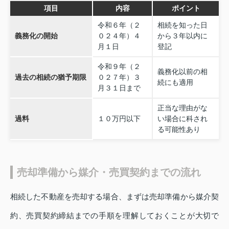
項目
内容
ポイント
令和６年（２
相続を知った日
義務化の開始
０２４年）４
から３年以内に
月１日
登記
令和９年（２
義務化以前の相
過去の相続の猶予期限
０２７年）３
続にも適用
月３１日まで
正当な理由がな
過料
１０万円以下
い場合に科され
る可能性あり
売却準備から媒介・売買契約までの流れ
相続した不動産を売却する場合、まずは売却準備から媒介契
約、売買契約締結までの手順を理解しておくことが大切で