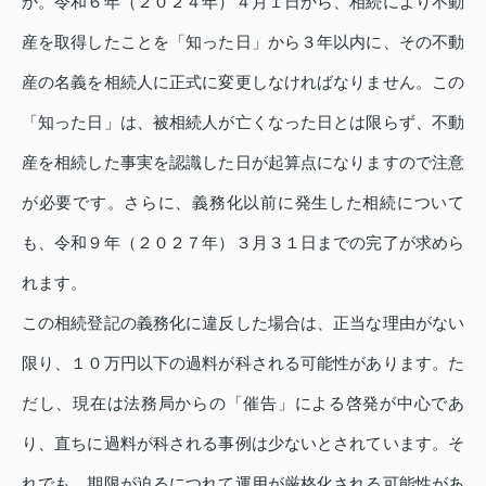
か。令和６年（２０２４年）４月１日から、相続により不動
産を取得したことを「知った日」から３年以内に、その不動
産の名義を相続人に正式に変更しなければなりません。この
「知った日」は、被相続人が亡くなった日とは限らず、不動
産を相続した事実を認識した日が起算点になりますので注意
が必要です。さらに、義務化以前に発生した相続について
も、令和９年（２０２７年）３月３１日までの完了が求めら
れます。
この相続登記の義務化に違反した場合は、正当な理由がない
限り、１０万円以下の過料が科される可能性があります。た
だし、現在は法務局からの「催告」による啓発が中心であ
り、直ちに過料が科される事例は少ないとされています。そ
れでも、期限が迫るにつれて運用が厳格化される可能性があ