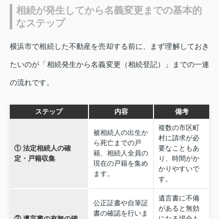
相続が発生してから名義変更までの基本的
なステップ
横浜市で相続した不動産を売却する前に、まず理解しておき
たいのが「相続発生から名義変更（相続登記）」までの一連
の流れです。
ステップ
内容
備考
複数の市区町
被相続人の出生か
村に請求が必
ら死亡までの戸
① 法定相続人の確
要なこともあ
籍、相続人全員の
定・戸籍収集
り、時間がか
現在の戸籍を集め
かりやすいで
ます。
す。
遺言書に不備
公正証書や自筆証
があると無効
書の確認を行いま
② 遺言書の有無の確
になる場合も