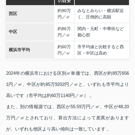
の目安
約90万
みなとみらい・横浜駅近
西区
円／㎡
く、圧倒的に高額
約86万
関内・元町・中華街など
中区
円／㎡
都心部
約60万
市平均値と比較すると西
横浜市平均
円／㎡
区・中区は高め
2024年の横浜市における区別㎡単価では、西区が約89万656
1円／㎡、中区が約85万9202円／㎡と、いずれも市平均より
高いです（市平均は約60万1140円／㎡） 。
また、別の情報源では、西区が55.59万円／㎡、中区が48.20
万円／㎡とされており、算出方法によって差異があります
が、いずれも他区より高い傾向は一致しています 。