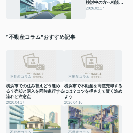
検討中の方へ相談の
流れは？相場や手順
2026.02.17
もわかりやすくご紹
介
”不動産コラム”おすすめ記事
不動産コラム
不動産コラム
横浜市での住み替えどう進め
横浜市で不動産を高値売却する
る？売却と購入を同時進行する
には？コツを押さえて賢く進め
流れと注意点
よう
2026.04.17
2026.04.16
不動産コラム
不動産コラム