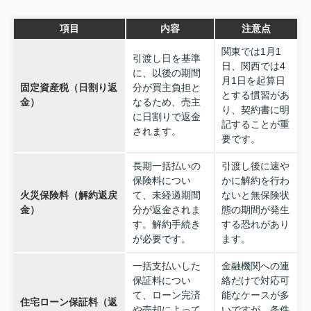
項目
内容
注意点
関東では1月1
引渡し日を基準
日、関西では4
に、以後の期間
月1日を起算日
固定資産税（日割り返
分が買主負担と
とする慣習があ
金）
なるため、売主
り、契約書に明
に日割りで返金
記することが重
されます。
要です。
長期一括払いの
引渡し後に速や
保険料につい
かに解約を行わ
火災保険料（解約返戻
て、未経過期間
ないと無保険状
金）
分が返金されま
態の期間が発生
す。解約手続き
する恐れがあり
が必要です。
ます。
一括支払いした
金融機関への連
保証料につい
絡だけで対応可
て、ローン完済
能なケースが多
住宅ローン保証料（返
や売却によって
いですが、条件