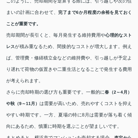
このように、売却期間を逆算する際には、引っ越しや次の住
まいの計画に合わせて、
完了まで6か月程度の余裕を見ておく
ことが重要です。
売却期間が長引くと、毎月発生する維持費用や
心理的なスト
が積み重なるため、間接的なコストが増大します。例え
レス
ば、管理費・修繕積立金などの維持費や、引っ越しが予定よ
り遅れて荷物の仮置きや二重生活となることで発生する費用
が考えられます。
さらに売却時期の選び方も重要です。一般的に
春（2～4月）
は需要が高いため、売れやすくコストを抑え
や秋（9～11月）
やすい時期です。一方、夏場の特に8月は需要が落ち着く傾
向にあるため、慎重に時期を選ぶことが望ましいです。
まとめると、横浜市でマンションを売却する場合、
査定から