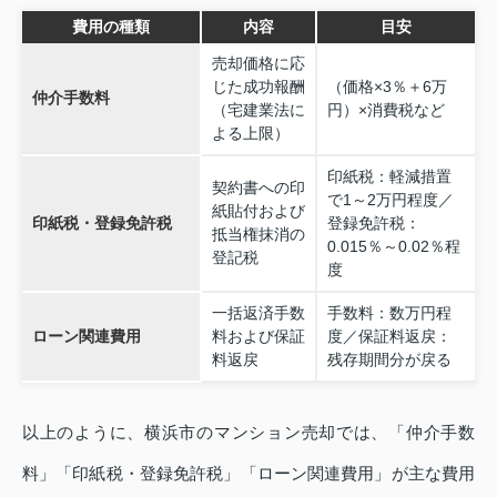
費用の種類
内容
目安
売却価格に応
じた成功報酬
（価格×3％＋6万
仲介手数料
（宅建業法に
円）×消費税など
よる上限）
印紙税：軽減措置
契約書への印
で1～2万円程度／
紙貼付および
印紙税・登録免許税
登録免許税：
抵当権抹消の
0.015％～0.02％程
登記税
度
一括返済手数
手数料：数万円程
ローン関連費用
料および保証
度／保証料返戻：
料返戻
残存期間分が戻る
以上のように、横浜市のマンション売却では、「仲介手数
料」「印紙税・登録免許税」「ローン関連費用」が主な費用