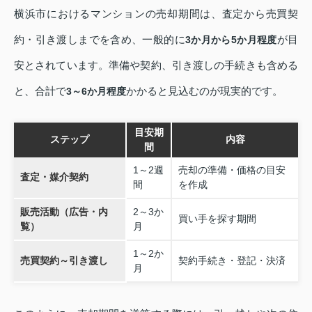
横浜市におけるマンションの売却期間は、査定から売買契
約・引き渡しまでを含め、一般的に
が目
3か月から5か月程度
安とされています。準備や契約、引き渡しの手続きも含める
と、合計で
かかると見込むのが現実的です。
3～6か月程度
目安期
ステップ
内容
間
1～2週
売却の準備・価格の目安
査定・媒介契約
間
を作成
販売活動（広告・内
2～3か
買い手を探す期間
覧）
月
1～2か
売買契約～引き渡し
契約手続き・登記・決済
月