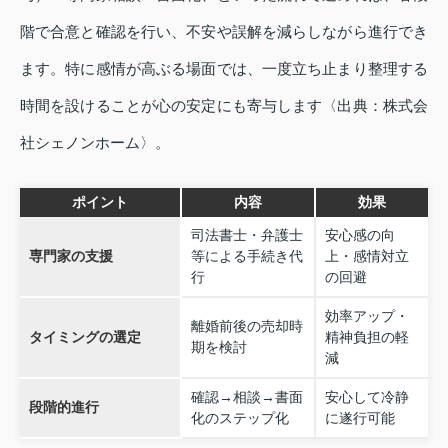
階で合意と確認を行い、不安や誤解を減らしながら進行でき
ます。特に感情が高ぶる場面では、一度立ち止まり整理する
時間を設けることが心の安定にも寄与します〈出典：株式会
社シェノンホーム〉。
ポイント
内容
効果
司法書士・弁護士
安心感の向
専門家の支援
等による手続き代
上・感情対立
行
の回避
効率アップ・
離婚前後の売却時
タイミングの選定
精神負担の軽
期を検討
減
確認→相談→書面
安心して冷静
段階的進行
化のステップ化
に遂行可能