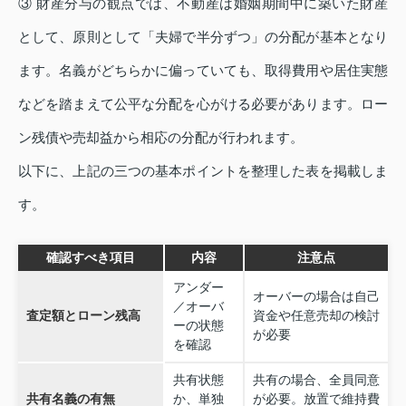
③ 財産分与の観点では、不動産は婚姻期間中に築いた財産
として、原則として「夫婦で半分ずつ」の分配が基本となり
ます。名義がどちらかに偏っていても、取得費用や居住実態
などを踏まえて公平な分配を心がける必要があります。ロー
ン残債や売却益から相応の分配が行われます。
以下に、上記の三つの基本ポイントを整理した表を掲載しま
す。
確認すべき項目
内容
注意点
アンダー
オーバーの場合は自己
／オーバ
査定額とローン残高
資金や任意売却の検討
ーの状態
が必要
を確認
共有状態
共有の場合、全員同意
共有名義の有無
か、単独
が必要。放置で維持費