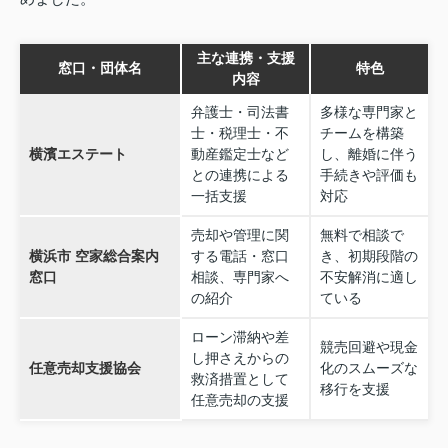
主な連携・支援
窓口・団体名
特色
内容
弁護士・司法書
多様な専門家と
士・税理士・不
チームを構築
横濱エステート
動産鑑定士など
し、離婚に伴う
との連携による
手続きや評価も
一括支援
対応
売却や管理に関
無料で相談で
横浜市 空家総合案内
する電話・窓口
き、初期段階の
窓口
相談、専門家へ
不安解消に適し
の紹介
ている
ローン滞納や差
競売回避や現金
し押さえからの
任意売却支援協会
化のスムーズな
救済措置として
移行を支援
任意売却の支援