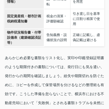
情報）
を用意
転
引き渡し日を基準
固定資産税・都市計画
税金の清算・
に日割り精算で使
税納税通知書
評価額確認
用
物件状況報告書・付帯
告知義務・設
正確に記載し、虚
設備表（建築確認済証
備状況の説明
偽記載は避ける
等）
あらかじめ必要な書類をリスト化し、実印や印鑑登録証明書
のような期限付きの書類については、発行日にも気を遣い、
発行からの期間を確認しましょう。紛失や期限切れを防ぐた
めに、コピーを作成して保管場所を分けるなどの整理術も有
効です。こうした準備を怠らないことで、横浜市における不
動産売却において「失敗例」とされる書類トラブルを未然に