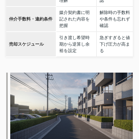
理解
認
媒介契約書に明
解除時の手数料
仲介手数料・違約条件
記された内容を
や条件も忘れず
把握
確認
引き渡し希望時
急ぎすぎると値
売却スケジュール
期から逆算し余
下げ圧力が高ま
裕を設定
る